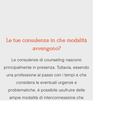
Le tue consulenze in che modalità
avvengono?
Le consulenze di counseling nascono
principalmente in presenza. Tuttavia, essendo
una professione al passo con i tempi e che
considera le eventuali urgenze e
problematiche, è possibile usufruire delle
ampie modalità di interconnessione che
l'attualità propone, mantenedo un livello
qualitativamente eccellente.
Nel mio caso propongo la mia professionalità:
In presenza