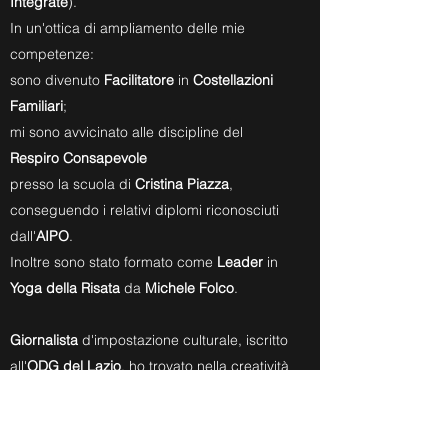
Integrate
).
In un'ottica di ampliamento delle mie
competenze:
sono divenuto
Facilitatore
in
Costellazioni
Familiari
;
mi sono avvicinato alle discipline del
Respiro Consapevole
presso la scuola di
Cristina Piazza
,
conseguendo i relativi diplomi riconosciuti
dall'
AIPO
.
Inoltre sono stato formato come
Leader
in
Yoga della Risata
da
Michele Folco
.
Giornalista
d'impostazione culturale, iscritto
all'
ODG del Lazio
, ho trovato nella creatività
la qualità preponderante del mio essere: è
per questo motivo che mi sono avvicinato
alle molteplici forme espressive della