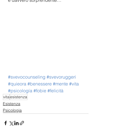
è davvero sorprendente…
#svevocounseling
#svevoruggeri
#quieora
#benessere
#mente
#vita
#psicología
#fobie
#felicità
vita
esistenza
Esistenza
Psicologia