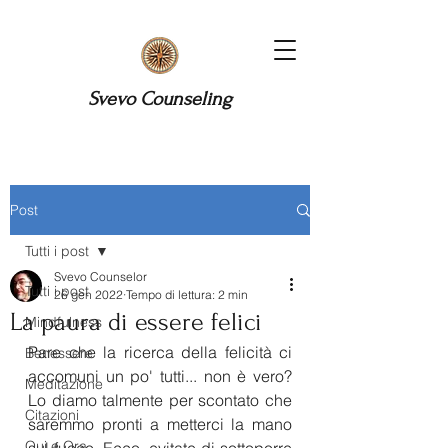
Svevo Counseling
Post
Tutti i post
Svevo Counselor
Tutti i post
26 gen 2022
Tempo di lettura: 2 min
La paura di essere felici
Mindfulness
Pare che la ricerca della felicità ci 
Benessere
accomuni un po' tutti... non è vero? 
Meditazione
Lo diamo talmente per scontato che 
Citazioni
saremmo pronti a metterci la mano 
Qui e Ora