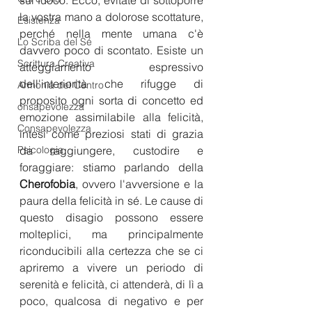
sul fuoco. Ecco, evitate di sottoporre 
la vostra mano a dolorose scottature, 
Esistenza
perché nella mente umana c'è 
Lo Scriba del Sé
davvero poco di scontato. Esiste un 
Scrittura Creativa
atteggiamento espressivo 
dell'interiorità che rifugge di 
Armonia del Centro
proposito ogni sorta di concetto ed 
onsapevolezza
emozione assimilabile alla felicità, 
Consapevolezza
intesi come preziosi stati di grazia 
Psicologia
da raggiungere, custodire e 
foraggiare: stiamo parlando della 
Cherofobia
, ovvero l'avversione e la 
paura della felicità in sé. Le cause di 
questo disagio possono essere 
molteplici, ma principalmente 
riconducibili alla certezza che se ci 
apriremo a vivere un periodo di 
serenità e felicità, ci attenderà, di lì a 
poco, qualcosa di negativo e per 