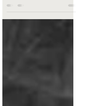
#consapevolezzadisé #counselor
#svevocounseling #svevoruggeri #quieora
#benessere...