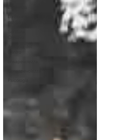
Esistenza
Lo Scriba
del Sé
Scrittura
Creativa
Armonia del
Centro
onsapevolezza
Consapevolezza
Psicologia