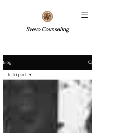
Svevo Counseling
Blog
Tutti i post
Tutti i post
Mindfulness
Benessere
Meditazione
Citazioni
Qui e Ora