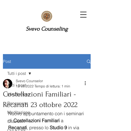
Svevo Counseling
Post
Tutti i post
Svevo Counselor
Tutti i post
13 ott 2022
Tempo di lettura: 1 min
Costellazioni Familiari -
Mindfulness
Recanati 23 ottobre 2022
Benessere
Meditazione
Nuovo appuntamento con i seminari 
di 
Costellazioni Familiari
 a 
Citazioni
Recanati
, presso lo 
Studio 9
 in via 
Qui e Ora