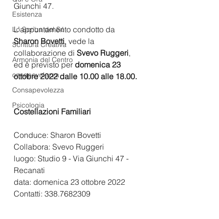
Giunchi 47.
Esistenza
L'appuntamento condotto da 
Lo Scriba del Sé
Sharon Bovetti
, vede la 
Scrittura Creativa
collaborazione di 
Svevo Ruggeri
, 
Armonia del Centro
ed
è previsto per 
domenica 23 
onsapevolezza
ottobre 2022 dalle 10.00 alle 18.00.
Consapevolezza
Psicologia
Costellazioni Familiari
Conduce: Sharon Bovetti
Collabora: Svevo Ruggeri
luogo: Studio 9 - Via Giunchi 47 - 
Recanati
data: domenica 23 ottobre 2022
Contatti: 338.7682309