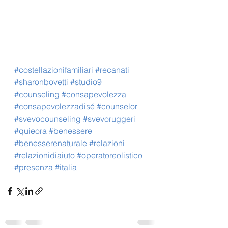
#costellazionifamiliari
#recanati
#sharonbovetti
#studio9
#counseling
#consapevolezza
#consapevolezzadisé
#counselor
#svevocounseling
#svevoruggeri
#quieora
#benessere
#benesserenaturale
#relazioni
#relazionidiaiuto
#operatoreolistico
#presenza
#italia