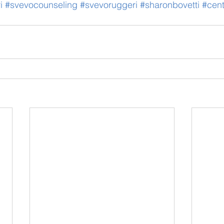
i
#svevocounseling
#svevoruggeri
#sharonbovetti
#cen