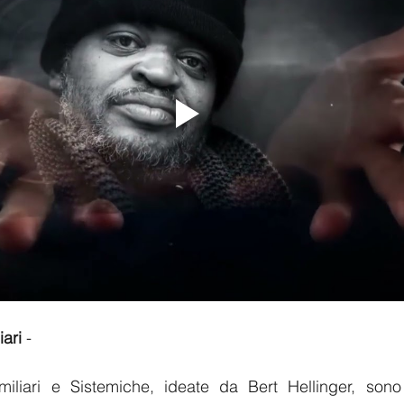
iari
 - 
miliari e Sistemiche, ideate da Bert Hellinger, son