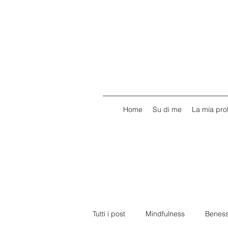
Home
Su di me
La mia prof
Tutti i post
Mindfulness
Benes