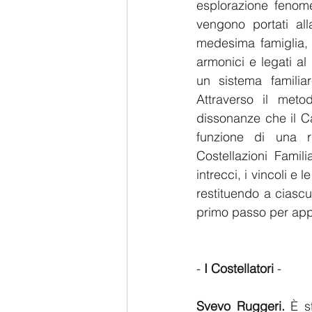
esplorazione fenome
vengono portati all
medesima famiglia, 
armonici e legati al
un sistema familia
Attraverso il metod
dissonanze che il Ca
funzione di una r
Costellazioni Famil
intrecci, i vincoli e 
restituendo a ciascun
primo passo per appre
- 
I Costellatori
 -
Svevo Ruggeri. 
È s