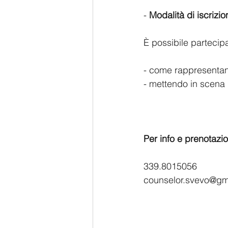
- 
Modalità di iscrizio
È possibile partecipa
- come rappresentan
- mettendo in scena 
Per info e prenotazio
339.8015056  
counselor.svevo@gm