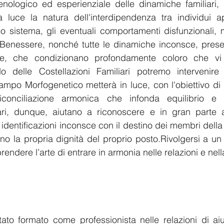
nologico ed esperienziale delle dinamiche familiari, g
a luce la natura dell'interdipendenza tra individui ap
o sistema, gli eventuali comportamenti disfunzionali, 
 Benessere, nonché tutte le dinamiche inconsce, presenti
re, che condizionano profondamente coloro che vi 
o delle Costellazioni Familiari potremo intervenire s
mpo Morfogenetico metterà in luce, con l'obiettivo di p
iconciliazione armonica che infonda equilibrio e 
iari, dunque, aiutano a riconoscere e in gran parte a 
le identificazioni inconsce con il destino dei membri della 
o la propria dignità del proprio posto.Rivolgersi a un c
ndere l’arte di entrare in armonia nelle relazioni e nella
tato formato come professionista nelle relazioni di aiut