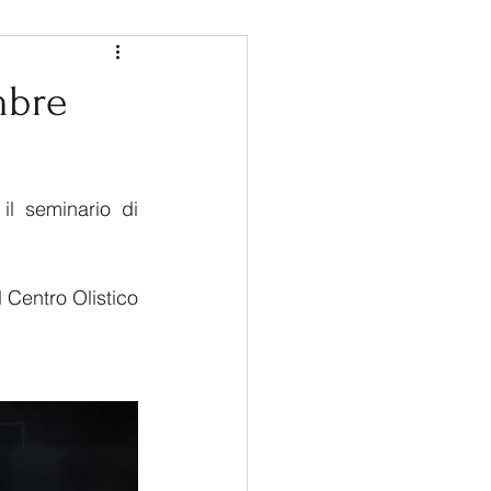
mbre
, dalle ore 16.00 alle 21.00, si terrà a Roma il seminario di 
l Centro Olistico 