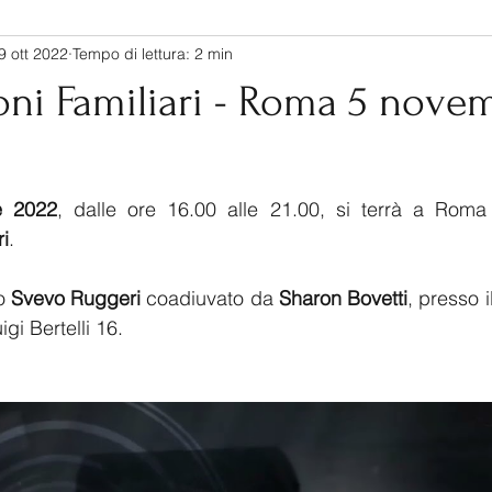
9 ott 2022
Tempo di lettura: 2 min
l Centro
onsapevolezza
Consapevolezza
Psicologia
oni Familiari - Roma 5 nove
e 2022
ri
. 
o 
Svevo Ruggeri
 coadiuvato da 
Sharon Bovetti
, presso i
gi Bertelli 16.