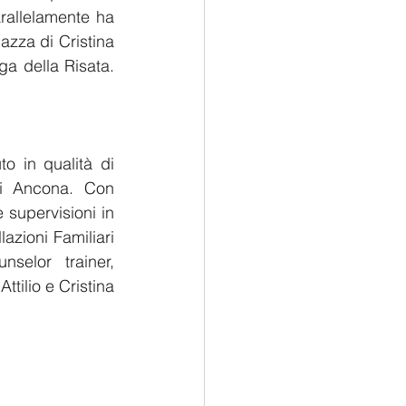
arallelamente ha 
zza di Cristina 
a della Risata. 
o in qualità di 
i Ancona. Con 
 supervisioni in 
azioni Familiari 
elor trainer, 
tilio e Cristina 